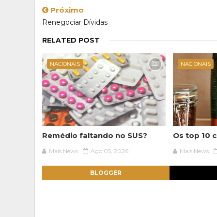
Próximo
Renegociar Dívidas
RELATED POST
NACIONAIS
NACIONAIS
Remédio faltando no SUS?
Os top 10 c
Mais News
Ago 05, 2026
Mais News
BLOGGER