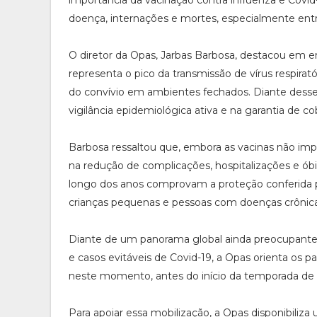
importância da vacinação contra influenza e Covi
doença, internações e mortes, especialmente entr
O diretor da Opas, Jarbas Barbosa, destacou em e
representa o pico da transmissão de vírus respirat
do convívio em ambientes fechados. Diante desse
vigilância epidemiológica ativa e na garantia de 
Barbosa ressaltou que, embora as vacinas não i
na redução de complicações, hospitalizações e óbi
longo dos anos comprovam a proteção conferida p
crianças pequenas e pessoas com doenças crônica
Diante de um panorama global ainda preocupante,
e casos evitáveis de Covid-19, a Opas orienta os 
neste momento, antes do início da temporada de ma
Para apoiar essa mobilização, a Opas disponibiliz