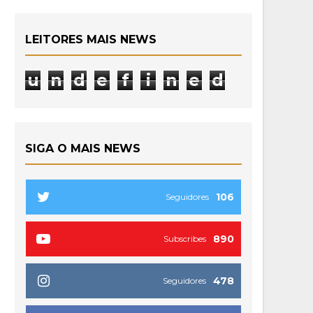
LEITORES MAIS NEWS
u
n
d
e
f
i
n
e
d
SIGA O MAIS NEWS
106
Seguidores
890
Subscribes
478
Seguidores