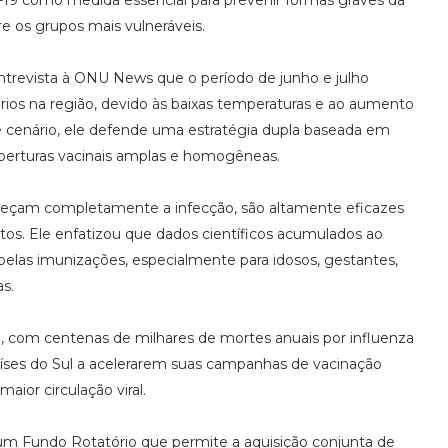
d-19 como medida essencial para prevenir formas graves da
e os grupos mais vulneráveis.
ntrevista à ONU News que o período de junho e julho
órios na região, devido às baixas temperaturas e ao aumento
 cenário, ele defende uma estratégia dupla baseada em
coberturas vacinais amplas e homogêneas.
mpeçam completamente a infecção, são altamente eficazes
tos. Ele enfatizou que dados científicos acumulados ao
elas imunizações, especialmente para idosos, gestantes,
s.
 com centenas de milhares de mortes anuais por influenza
países do Sul a acelerarem suas campanhas de vacinação
ior circulação viral.
a um Fundo Rotatório que permite a aquisição conjunta de