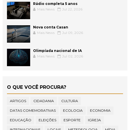
Rádio completa 5 anos
Mais News
Jul 22, 2026
Nova conta Casan
Mais News
Jul 09, 2026
Olimpíada nacional de IA
Mais News
Jul 02, 2026
O QUE VOCÊ PROCURA?
ARTIGOS
CIDADANIA
CULTURA
DATAS COMEMORATIVAS
ECOLOGIA
ECONOMIA
EDUCAÇÃO
ELEIÇÕES
ESPORTE
IGREJA
INTERNACIONAIS
LOCAIS
METEREOLOGIA
MÍDIA