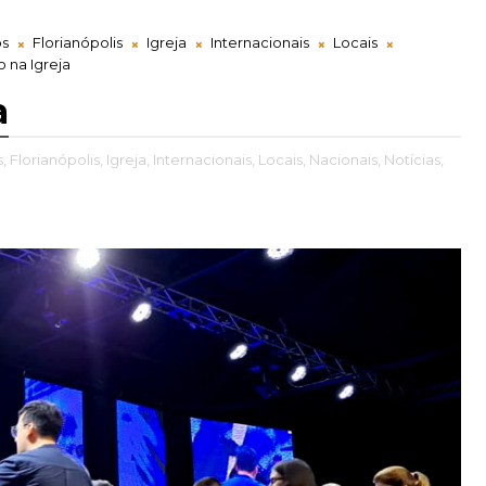
os
Florianópolis
Igreja
Internacionais
Locais
 na Igreja
a
,
Florianópolis,
Igreja,
Internacionais,
Locais,
Nacionais,
Notícias,