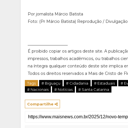
Por jornalista Márcio Batista
Foto: (Pr Márcio Batista) Reprodução / Divulgação
____________________
É proibido copiar os artigos deste site. A publicaç
impressos, trabalhos acadêmicos, ou trabalhos cie
na íntegra qualquer conteúdo deste site implica em
Todos os direitos reservados a Mais de Cristo de Flor
Tags
# Biguaçu
# Cidadania
# Estaduais
# E
# Nacionais
# Notícias
# Santa Catarina
Compartilhe