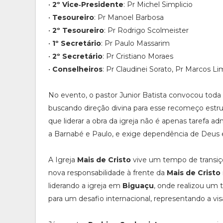
•
2º Vice‑Presidente
: Pr Michel Simplicio
•
Tesoureiro
: Pr Manoel Barbosa
•
2º Tesoureiro
: Pr Rodrigo Scolmeister
•
1º Secretário
: Pr Paulo Massarim
•
2º Secretário
: Pr Cristiano Moraes
•
Conselheiros
: Pr Claudinei Sorato, Pr Marcos L
No evento, o pastor Junior Batista convocou toda a
buscando direção divina para esse recomeço estrut
que liderar a obra da igreja não é apenas tarefa ad
a Barnabé e Paulo, e exige dependência de Deus 
A Igreja
Mais de Cristo
vive um tempo de transiç
nova responsabilidade à frente da
Mais de Cristo
liderando a igreja em
Biguaçu
, onde realizou um 
para um desafio internacional, representando a visão