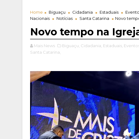
Home
Biguaçu
Cidadania
Estaduais
Event
Nacionais
Notícias
Santa Catarina
Novo tempo
Novo tempo na Igrej
Mais News
Biguaçu,
Cidadania,
Estaduais,
Eventos
Santa Catarina,