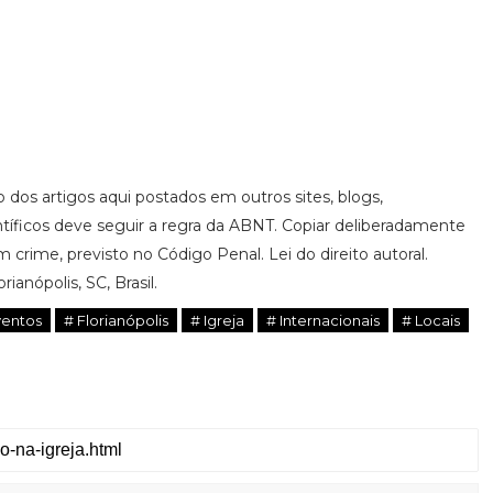
ão dos artigos aqui postados em outros sites, blogs,
ntíficos deve seguir a regra da ABNT. Copiar deliberadamente
 crime, previsto no Código Penal. Lei do direito autoral.
ianópolis, SC, Brasil.
ventos
# Florianópolis
# Igreja
# Internacionais
# Locais