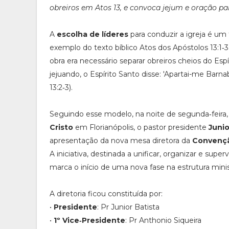
obreiros em Atos 13, e convoca jejum e oração pa
A
escolha de líderes
para conduzir a igreja é um 
exemplo do texto bíblico Atos dos Apóstolos 13:1‑
obra era necessário separar obreiros cheios do Esp
jejuando, o Espírito Santo disse: 'Apartai-me Barn
13:2‑3).
Seguindo esse modelo, na noite de segunda‑feira,
Cristo
em Florianópolis, o pastor presidente
Junio
apresentação da nova mesa diretora da
Convenção
A iniciativa, destinada a unificar, organizar e super
marca o início de uma nova fase na estrutura min
A diretoria ficou constituída por:
•
Presidente
: Pr Junior Batista
•
1º Vice‑Presidente
: Pr Anthonio Siqueira