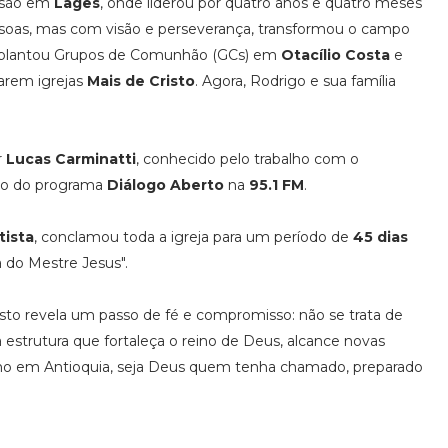
ssão em
Lages
, onde liderou por quatro anos e quatro meses
soas, mas com visão e perseverança, transformou o campo
so, plantou Grupos de Comunhão (GCs) em
Otacílio Costa
e
arem igrejas
Mais de Cristo
. Agora, Rodrigo e sua família
r
Lucas Carminatti
, conhecido pelo trabalho com o
ão do programa
Diálogo Aberto
na
95.1 FM
.
tista
, conclamou toda a igreja para um período de
45 dias
do Mestre Jesus".
risto revela um passo de fé e compromisso: não se trata de
strutura que fortaleça o reino de Deus, alcance novas
mo em Antioquia, seja Deus quem tenha chamado, preparado