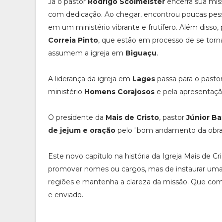
Já o pastor
Rodrigo Scolmeister
encerra sua mi
com dedicação. Ao chegar, encontrou poucas pes
em um ministério vibrante e frutífero. Além dis
Correia Pinto
, que estão em processo de se torn
assumem a igreja em
Biguaçu
.
A liderança da igreja em
Lages
passa para o pasto
ministério
Homens Corajosos
e pela apresentaç
O presidente da
Mais de Cristo
, pastor
Júnior Ba
de jejum e oração
pelo "bom andamento da obra 
Este novo capítulo na história da Igreja Mais de C
promover nomes ou cargos, mas de instaurar uma e
regiões e mantenha a clareza da missão. Que co
e enviado.