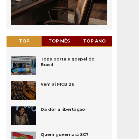
TOP
TOP MÊS
TOP ANO
Tops portais gospel do
Brasil
Vem aí FICB 26
Da dor à libertação
Quem governará SC?