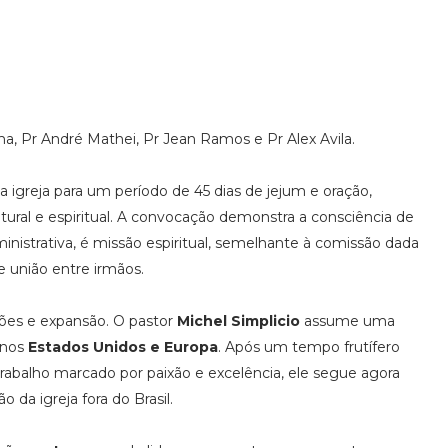
ima, Pr André Mathei, Pr Jean Ramos e Pr Alex Avila.
 igreja para um período de 45 dias de jejum e oração,
ural e espiritual. A convocação demonstra a consciência de
ministrativa, é missão espiritual, semelhante à comissão dada
e união entre irmãos.
ões e expansão. O pastor
Michel Simplicio
assume uma
nos
Estados Unidos e Europa
. Após um tempo frutífero
trabalho marcado por paixão e excelência, ele segue agora
 da igreja fora do Brasil.