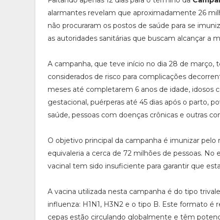
Faltando apenas 12 dias para o término da
Campan
alarmantes revelam que aproximadamente 26 milhõ
não procuraram os postos de saúde para se imuniz
as autoridades sanitárias que buscam alcançar a m
A campanha, que teve início no dia 28 de março, 
considerados de risco para complicações decorrente
meses até completarem 6 anos de idade, idosos 
gestacional, puérperas até 45 dias após o parto, 
saúde, pessoas com doenças crônicas e outras cond
O objetivo principal da campanha é imunizar pel
equivaleria a cerca de 72 milhões de pessoas. No
vacinal tem sido insuficiente para garantir que est
A vacina utilizada nesta campanha é do tipo trival
influenza: H1N1, H3N2 e o tipo B. Este formato é 
cepas estão circulando globalmente e têm potenci