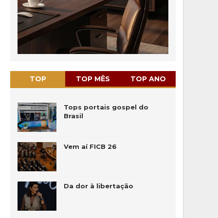
TOP
TOP MÊS
TOP ANO
Tops portais gospel do
Brasil
Vem aí FICB 26
Da dor à libertação