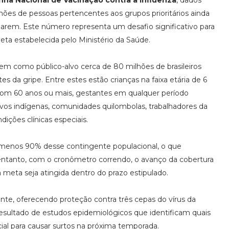
ha Nacional de Vacinação contra a Influenza
, dados
es de pessoas pertencentes aos grupos prioritários ainda
arem. Este número representa um desafio significativo para
eta estabelecida pelo Ministério da Saúde.
tem como público-alvo cerca de 80 milhões de brasileiros
s da gripe. Entre estes estão crianças na faixa etária de 6
com 60 anos ou mais, gestantes em qualquer período
povos indígenas, comunidades quilombolas, trabalhadores da
ições clínicas especiais.
o menos 90% desse contingente populacional, o que
 entanto, com o cronômetro correndo, o avanço da cobertura
a meta seja atingida dentro do prazo estipulado.
ente, oferecendo proteção contra três cepas do vírus da
resultado de estudos epidemiológicos que identificam quais
al para causar surtos na próxima temporada.