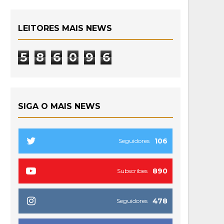
LEITORES MAIS NEWS
5
8
6
0
9
6
SIGA O MAIS NEWS
106
Seguidores
890
Subscribes
478
Seguidores