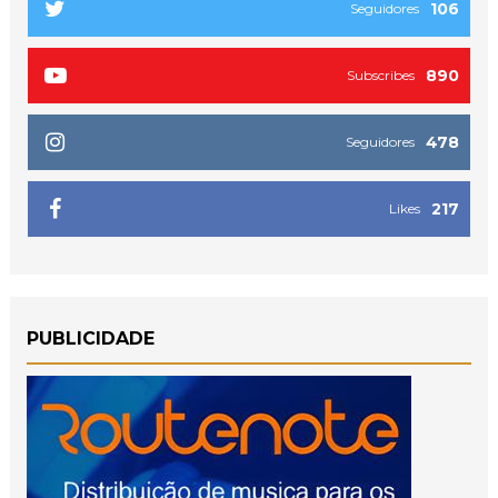
106
Seguidores
890
Subscribes
478
Seguidores
217
Likes
PUBLICIDADE