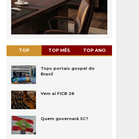
TOP
TOP MÊS
TOP ANO
Tops portais gospel do
Brasil
Vem aí FICB 26
Quem governará SC?