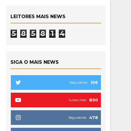
LEITORES MAIS NEWS
5
8
5
8
1
4
SIGA O MAIS NEWS
106
Seguidores
890
Subscribes
478
Seguidores