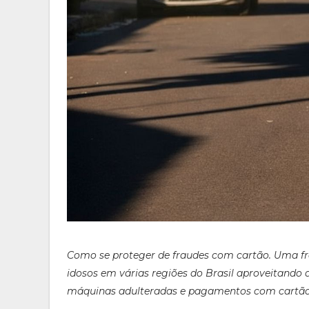
Como se proteger de fraudes com cartão. Uma f
idosos em várias regiões do Brasil aproveitando
máquinas adulteradas e pagamentos com cartão