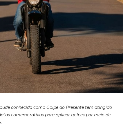
raude conhecida como Golpe do Presente tem atingido
 datas comemorativas para aplicar golpes por meio de
.