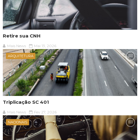
Retire sua CNH
Mais News
Mai 13, 2026
ARQUITETURA
Triplicação SC 401
Mais News
Fev 27, 2026
NACIONAIS