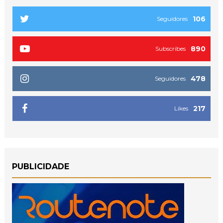
106
Seguidores
890
Subscribes
478
Seguidores
217
Likes
PUBLICIDADE