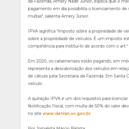
da Fazenda, Amery Nadir Junior, explica que o me
pagamento em dia possibilita o licenciamento de
multas", salienta Amery Junior.
IPVA significa "imposto sobre a propriedade de ve
sobre a propriedade de veículos. É um imposto est
competência para instituí-lo de acordo com o art.º 1
Em 2020, os catarinenses estão pagando, em méd
representa a desvalorização dos veículos em relaç
de cálculo pela Secretaria da Fazenda. Em Santa Ca
veículo.
A quitação IPVA é um dos requisitos para licenc
Notificação Fiscal, com multa de 50% do valor dev
no site
www.detran.sc.gov.br
Por Jornalista Márcio Batista