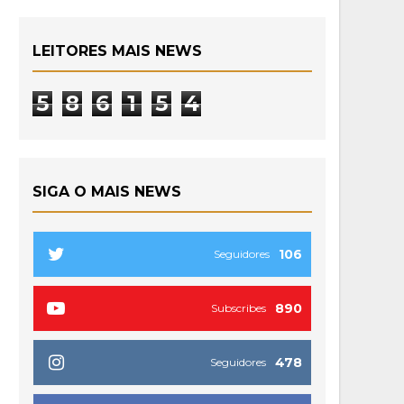
LEITORES MAIS NEWS
5
8
6
1
5
4
SIGA O MAIS NEWS
106
Seguidores
890
Subscribes
478
Seguidores