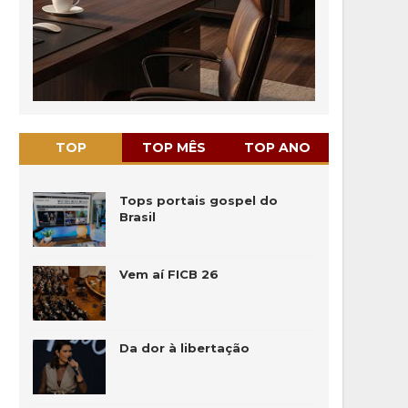
TOP
TOP MÊS
TOP ANO
Tops portais gospel do
Brasil
Vem aí FICB 26
Da dor à libertação