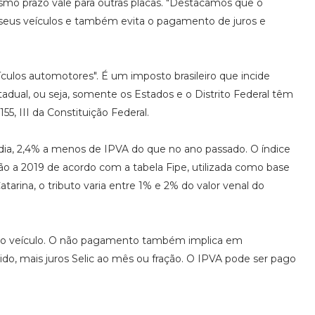
smo prazo vale para outras placas. "Destacamos que o
 seus veículos e também evita o pagamento de juros e
ículos automotores". É um imposto brasileiro que incide
adual, ou seja, somente os Estados e o Distrito Federal têm
55, III da Constituição Federal.
ia, 2,4% a menos de IPVA do que no ano passado. O índice
ão a 2019 de acordo com a tabela Fipe, utilizada como base
tarina, o tributo varia entre 1% e 2% do valor venal do
iar o veículo. O não pagamento também implica em
ido, mais juros Selic ao mês ou fração. O IPVA pode ser pago