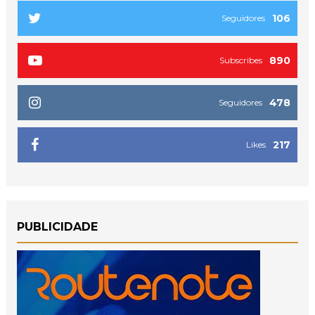
106
Seguidores
890
Subscribes
478
Seguidores
217
Likes
PUBLICIDADE