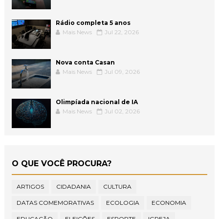
Rádio completa 5 anos
Mais News
Jul 22, 2026
Nova conta Casan
Mais News
Jul 09, 2026
Olimpíada nacional de IA
Mais News
Jul 02, 2026
O QUE VOCÊ PROCURA?
ARTIGOS
CIDADANIA
CULTURA
DATAS COMEMORATIVAS
ECOLOGIA
ECONOMIA
EDUCAÇÃO
ELEIÇÕES
ESPORTE
IGREJA