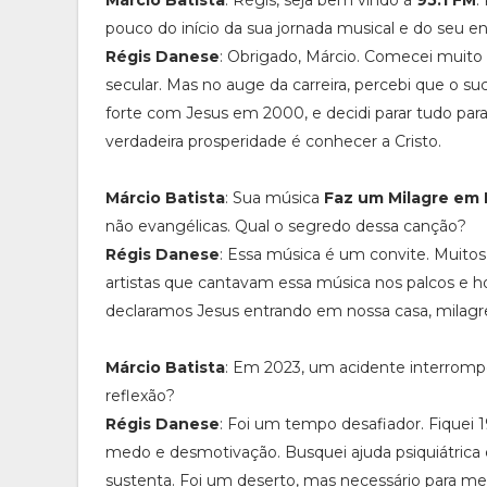
Márcio Batista
: Régis, seja bem vindo à
95.1 FM
.
pouco do início da sua jornada musical e do seu 
Régis Danese
: Obrigado, Márcio. Comecei muito 
secular. Mas no auge da carreira, percebi que o 
forte com Jesus em 2000, e decidi parar tudo para 
verdadeira prosperidade é conhecer a Cristo.
Márcio Batista
: Sua música
Faz um Milagre em
não evangélicas. Qual o segredo dessa canção?
Régis Danese
: Essa música é um convite. Muit
artistas que cantavam essa música nos palcos e h
declaramos Jesus entrando em nossa casa, milag
Márcio Batista
: Em 2023, um acidente interrompe
reflexão?
Régis Danese
: Foi um tempo desafiador. Fiquei 19
medo e desmotivação. Busquei ajuda psiquiátrica 
sustenta. Foi um deserto, mas necessário para me