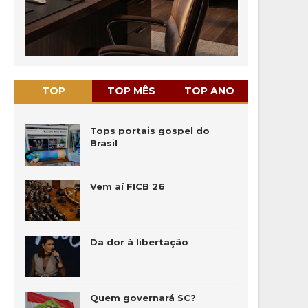
TOP
TOP MÊS
TOP ANO
Tops portais gospel do
Brasil
Vem aí FICB 26
Da dor à libertação
Quem governará SC?