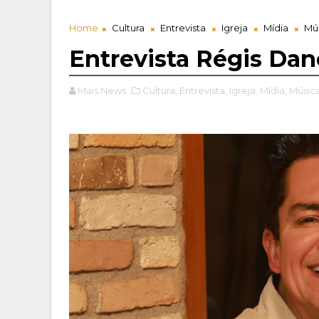
Home
Cultura
Entrevista
Igreja
Mídia
Mú
Entrevista Régis Da
Mais News
Cultura,
Entrevista,
Igreja,
Mídia,
Música