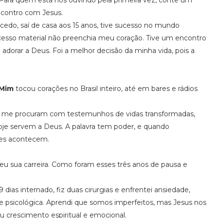
 Para quem está nos ouvindo pela primeira vez, conte um
encontro com Jesus.
cedo, saí de casa aos 15 anos, tive sucesso no mundo
sucesso material não preenchia meu coração. Tive um encontro
adorar a Deus. Foi a melhor decisão da minha vida, pois a
 Mim
tocou corações no Brasil inteiro, até em bares e rádios
os me procuram com testemunhos de vidas transformadas,
oje servem a Deus. A palavra tem poder, e quando
res acontecem.
u sua carreira. Como foram esses três anos de pausa e
 dias internado, fiz duas cirurgias e enfrentei ansiedade,
e psicológica. Aprendi que somos imperfeitos, mas Jesus nos
u crescimento espiritual e emocional.