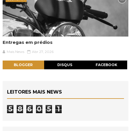
Entregas em prédios
Mais News
Abr 27, 2026
BLOGGER
DISQUS
FACEBOOK
LEITORES MAIS NEWS
5
8
6
0
5
1