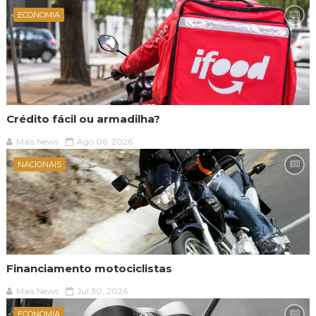
ECONOMIA
Crédito fácil ou armadilha?
Mais News
Ago 06, 2026
NACIONAIS
Financiamento motociclistas
Mais News
Jul 30, 2026
ECONOMIA