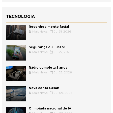
TECNOLOGIA
Reconhecimento facial
Mais News
Jul 31, 2026
Segurança ou Ilusão?
Mais News
Jul 27, 2026
Rádio completa 5 anos
Mais News
Jul 22, 2026
Nova conta Casan
Mais News
Jul 09, 2026
Olimpíada nacional de IA