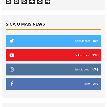
5
8
6
4
8
4
SIGA O MAIS NEWS
106
Seguidores
890
Subscribes
478
Seguidores
217
Likes