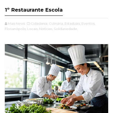
1º Restaurante Escola
Mais News
Cidadania,
Culinária,
Estaduais,
Eventos,
Florianópolis,
Locais,
Notícias,
Solidariedade,