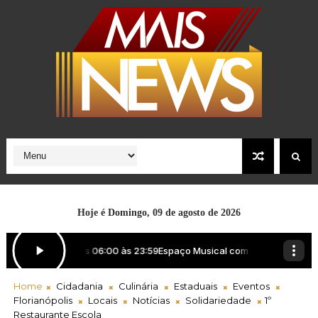
Hoje é
Domingo, 09 de agosto de 2026
Home
Cidadania
Culinária
Estaduais
Eventos
Florianópolis
Locais
Notícias
Solidariedade
1º
Restaurante Escola