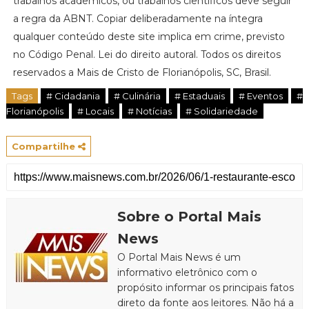
trabalhos acadêmicos, ou trabalhos científicos deve seguir
a regra da ABNT. Copiar deliberadamente na íntegra
qualquer conteúdo deste site implica em crime, previsto
no Código Penal. Lei do direito autoral. Todos os direitos
reservados a Mais de Cristo de Florianópolis, SC, Brasil.
Tags
# Cidadania
# Culinária
# Estaduais
# Eventos
#
Florianópolis
# Locais
# Notícias
# Solidariedade
Compartilhe
Sobre o Portal Mais
News
O Portal Mais News é um
informativo eletrônico com o
propósito informar os principais fatos
direto da fonte aos leitores. Não há a