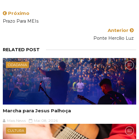
Próximo
Prazo Para MEIs
Anterior
Ponte Hercílio Luz
RELATED POST
CIDADANIA
Marcha para Jesus Palhoça
Mais News
Mai 08, 2026
CULTURA