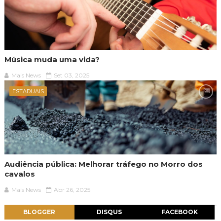
Música muda uma vida?
Mais News
Set 03, 2025
ESTADUAIS
Audiência pública: Melhorar tráfego no Morro dos
cavalos
Mais News
Abr 26, 2025
BLOGGER
DISQUS
FACEBOOK