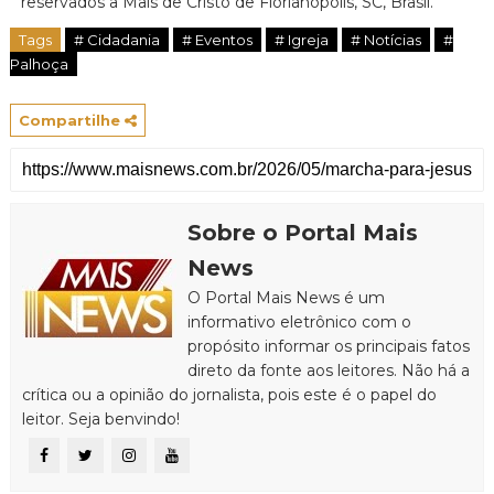
reservados a Mais de Cristo de Florianópolis, SC, Brasil.
Tags
# Cidadania
# Eventos
# Igreja
# Notícias
#
Palhoça
Compartilhe
Sobre o Portal Mais
News
O Portal Mais News é um
informativo eletrônico com o
propósito informar os principais fatos
direto da fonte aos leitores. Não há a
crítica ou a opinião do jornalista, pois este é o papel do
leitor. Seja benvindo!