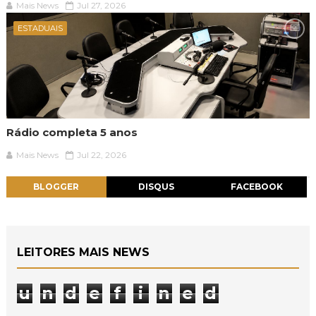
Mais News
Jul 27, 2026
ESTADUAIS
Rádio completa 5 anos
Mais News
Jul 22, 2026
BLOGGER
DISQUS
FACEBOOK
LEITORES MAIS NEWS
u
n
d
e
f
i
n
e
d