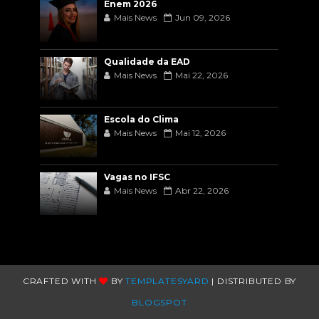
Enem 2026
Mais News
Jun 09, 2026
Qualidade da EAD
Mais News
Mai 22, 2026
Escola do Clima
Mais News
Mai 12, 2026
Vagas no IFSC
Mais News
Abr 22, 2026
CRAFTED WITH
BY
TEMPLATESYARD
| DISTRIBUTED BY
BLOGSPOT