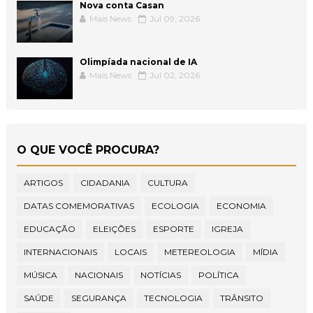
Nova conta Casan
Mais News
Jul 09, 2026
Olimpíada nacional de IA
Mais News
Jul 02, 2026
O QUE VOCÊ PROCURA?
ARTIGOS
CIDADANIA
CULTURA
DATAS COMEMORATIVAS
ECOLOGIA
ECONOMIA
EDUCAÇÃO
ELEIÇÕES
ESPORTE
IGREJA
INTERNACIONAIS
LOCAIS
METEREOLOGIA
MÍDIA
MÚSICA
NACIONAIS
NOTÍCIAS
POLÍTICA
SAÚDE
SEGURANÇA
TECNOLOGIA
TRÂNSITO