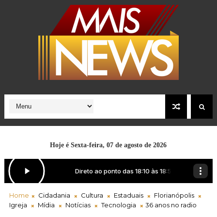
Hoje é
Sexta-feira, 07 de agosto de 2026
Home
Cidadania
Cultura
Estaduais
Florianópolis
Igreja
Mídia
Notícias
Tecnologia
36 anos no radio