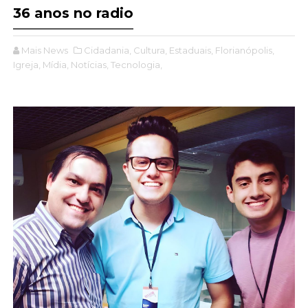
36 anos no radio
Mais News
Cidadania,
Cultura,
Estaduais,
Florianópolis,
Igreja,
Mídia,
Notícias,
Tecnologia,