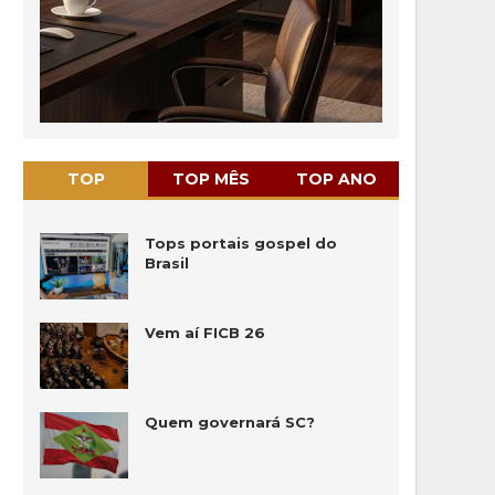
TOP
TOP MÊS
TOP ANO
Tops portais gospel do
Brasil
Vem aí FICB 26
Quem governará SC?