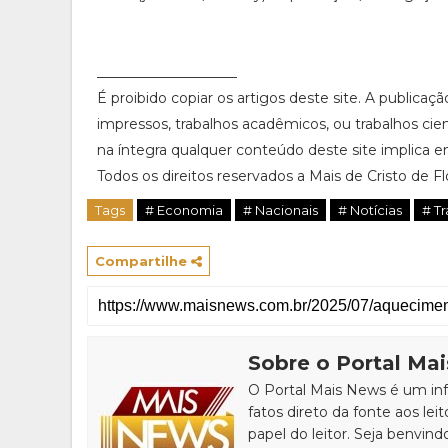
____________________
É proibido copiar os artigos deste site. A publicaç
impressos, trabalhos acadêmicos, ou trabalhos cie
na íntegra qualquer conteúdo deste site implica em
Todos os direitos reservados a Mais de Cristo de Flo
Tags
# Economia
# Nacionais
# Notícias
# T
Compartilhe
Sobre o Portal Ma
O Portal Mais News é um info
fatos direto da fonte aos leit
papel do leitor. Seja benvind