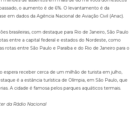
 11 milhões de assentos em mais de 68 mil voos domésticos
o passado, o aumento é de 6%. O levantamento é da
ase em dados da Agência Nacional de Aviação Civil (Anac).
ões brasileiras, com destaque para Rio de Janeiro, São Paulo
tas entre a capital federal e estados do Nordeste, como
otas entre São Paulo e Paraíba e do Rio de Janeiro para o
ro espera receber cerca de um milhão de turista em julho,
aque é a estância turística de Olímpia, em São Paulo, que
férias. A cidade é famosa pelos parques aquáticos termais.
er da Rádio Nacional