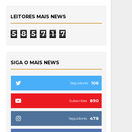
LEITORES MAIS NEWS
5
8
5
7
1
7
SIGA O MAIS NEWS
106
Seguidores
890
Subscribes
478
Seguidores