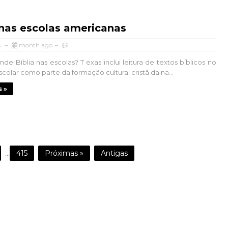
 nas escolas americanas
s
month ago
de Bíblia nas escolas? T exas inclui leitura de textos bíblicos no
scolar como parte da formação cultural cristã da na...
s »
...
415
Próximas »
Antigas