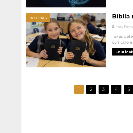
Bíblia
NOTÍCIAS
Mais New
Texas defen
currículo e
Leia Mai
1
2
3
4
5