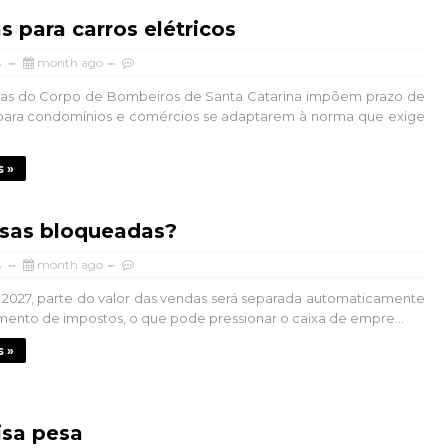
 para carros elétricos
s
month ago
ras do Corpo de Bombeiros de Santa Catarina impõem prazo de
 para condomínios e comércios se adaptarem à norma que exige
s »
sas bloqueadas?
s
month ago
e 2027, parte do valor das vendas será separada automaticamente
ento de impostos, o que pode pressionar o caixa de empre...
s »
isa pesa