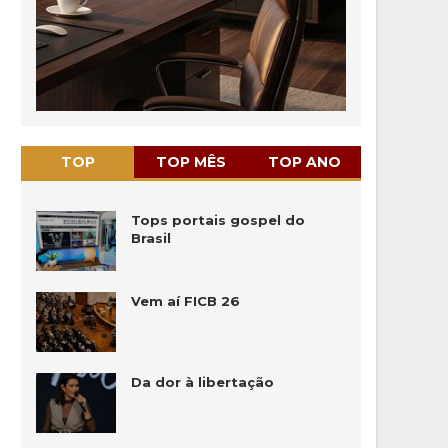
TOP
TOP MÊS
TOP ANO
Tops portais gospel do
Brasil
Vem aí FICB 26
Da dor à libertação