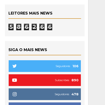
LEITORES MAIS NEWS
5
8
6
2
6
6
SIGA O MAIS NEWS
106
Seguidores
890
Subscribes
478
Seguidores