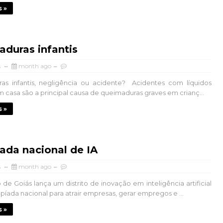
s »
duras infantis
s
month ago
as infantis, negligência ou acidente? Acidentes com líquidos
 casa são a principal causa de queimaduras graves em crianç...
s »
ada nacional de IA
s
month ago
de Goiás lança um distrito de inovação em inteligência artificial
píada nacional para atrair empresas, gerar empregos e ...
s »