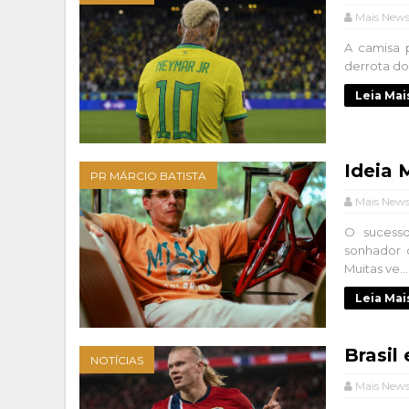
Mais New
A camisa 
derrota do 
Leia Mai
Ideia 
PR MÁRCIO BATISTA
Mais New
O sucess
sonhador q
Muitas ve...
Leia Mai
Brasil
NOTÍCIAS
Mais New