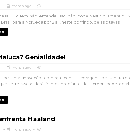
s
month ago
pesa. E quem não entende isso não pode vestir o amarelo. A
Brasil para a Noruega por 2 a 1, neste domingo, pelas oitavas...
s »
Maluca? Genialidade!
s
month ago
o de uma inovação começa com a coragem de um único
ue se recusa a desistir, mesmo diante da incredulidade geral.
s »
 enfrenta Haaland
s
month ago