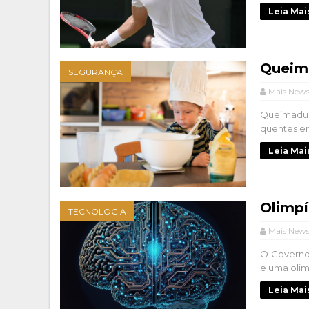
Leia Mai
Queima
SEGURANÇA
Mais New
Queimadur
quentes em
Leia Mai
Olimpí
TECNOLOGIA
Mais New
O Governo 
e uma olim
Leia Mai