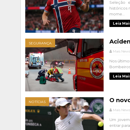
Seleção 
históricos
mome...
Leia Mai
Aciden
SEGURANÇA
Mais New
Nos último
Bombeiros 
Leia Mai
O novo
NOTÍCIAS
Mais New
Um jovem 
entrar para