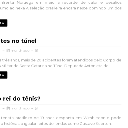
enfrenta Noruega em meio a recorde de calor e desafios
 rumo ao hexa A seleção brasileira encara neste domingo um dos
s »
tes no túnel
s
month ago
s três anos, mais de 20 acidentes foram atendidos pelo Corpo de
Militar de Santa Catarina no Túnel Deputada Antonieta de...
s »
 rei do tênis?
s
month ago
tenista brasileiro de 19 anos desponta em Wimbledon e pode
 a história ao igualar feitos de lendas como Gustavo Kuerten....