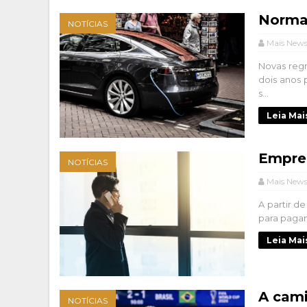
Normas
NOTÍCIAS
Mais New
Novas reg
dois anos
s...
Leia Mai
Empre
NOTÍCIAS
Mais New
A partir d
para pagam
Leia Mai
A cam
NOTÍCIAS