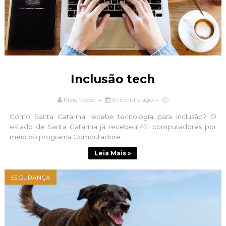
Inclusão tech
Mais News
6 months ago
Como Santa Catarina recebe tecnologia para inclusão? O
estado de Santa Catarina já recebeu 421 computadores por
meio do programa Computadore...
Leia Mais »
SEGURANÇA