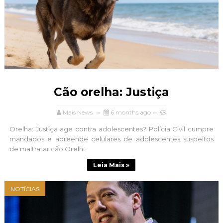
Cão orelha: Justiça
Mais News
6 months ago
Orelha: Justiça age contra adolescentes? Polícia Civil cumpre
mandados e apreende celulares de adolescentes suspeitos
de maltratar cão Orelh...
Leia Mais »
NOTÍCIAS