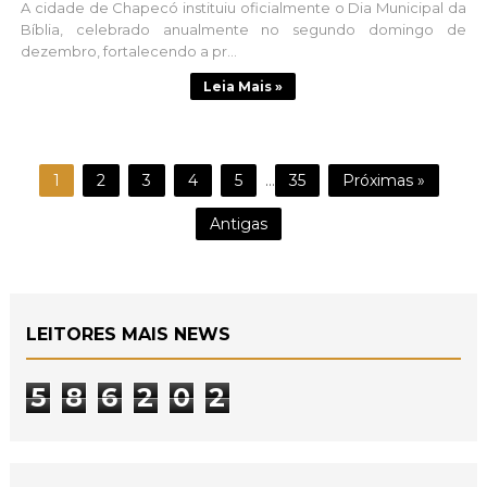
A cidade de Chapecó instituiu oficialmente o Dia Municipal da
Bíblia, celebrado anualmente no segundo domingo de
dezembro, fortalecendo a pr...
Leia Mais »
1
2
3
4
5
...
35
Próximas »
Antigas
LEITORES MAIS NEWS
5
8
6
2
0
2