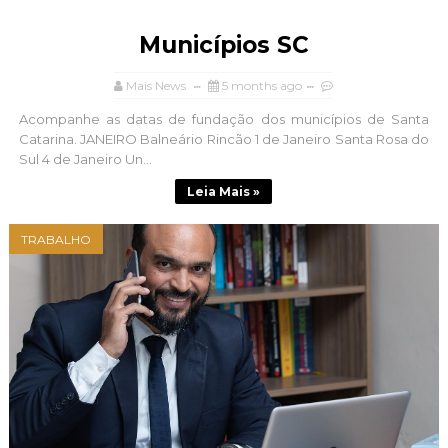
Municípios SC
Mais News
5 months ago
Acompanhe as datas de fundação dos municípios de Santa
Catarina. JANEIRO Balneário Rincão 1 de Janeiro Santa Rosa do
Sul 4 de Janeiro Un...
Leia Mais »
TRABALHO