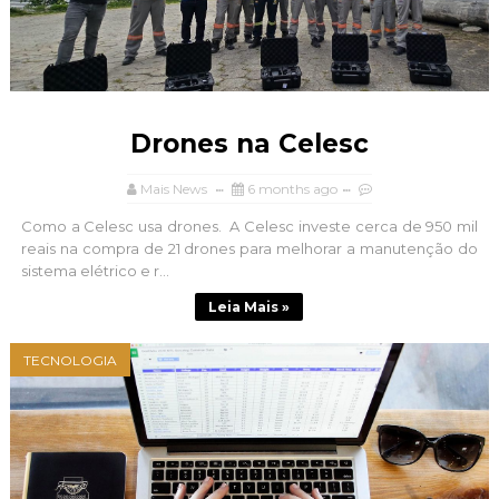
Drones na Celesc
Mais News
6 months ago
Como a Celesc usa drones. A Celesc investe cerca de 950 mil
reais na compra de 21 drones para melhorar a manutenção do
sistema elétrico e r...
Leia Mais »
TECNOLOGIA