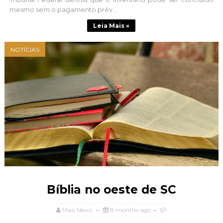
mesmo sem o pagamento prév...
Leia Mais »
NOTÍCIAS
Bíblia no oeste de SC
Mais News
8 months ago