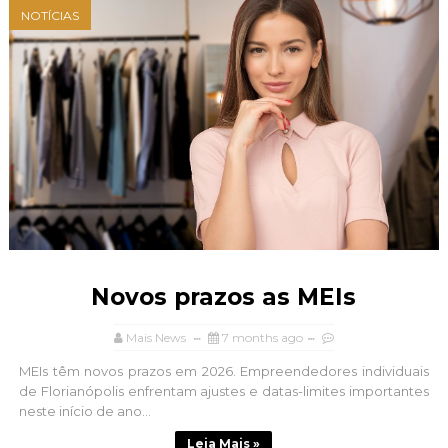
NOTÍCIAS
Novos prazos as MEIs
Mais News
7 months ago
MEIs têm novos prazos em 2026. Empreendedores individuais
de Florianópolis enfrentam ajustes e datas-limites importantes
neste início de ano...
Leia Mais »