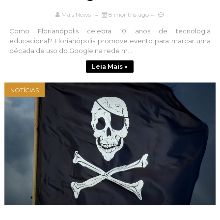
Mais News
8 months ago
Como Florianópolis celebra 10 anos de tecnologia
educacional? Florianópolis promove evento para marcar uma
década de uso do Google na rede m...
Leia Mais »
NOTÍCIAS