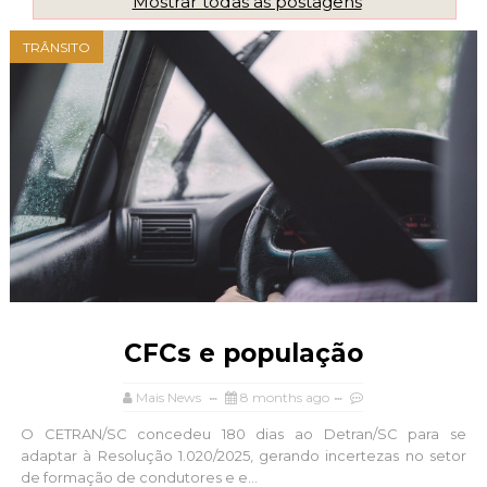
Mostrar todas as postagens
TRÂNSITO
CFCs e população
Mais News
8 months ago
O CETRAN/SC concedeu 180 dias ao Detran/SC para se
adaptar à Resolução 1.020/2025, gerando incertezas no setor
de formação de condutores e e...