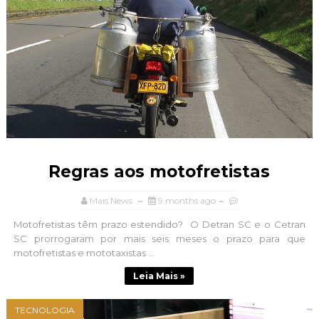
Regras aos motofretistas
Mais News
9 months ago
Motofretistas têm prazo estendido? O Detran SC e o Cetran
SC prorrogaram por mais seis meses o prazo para que
motofretistas e mototaxistas ...
Leia Mais »
TECNOLOGIA