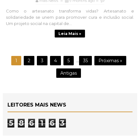
Mais News
9 months ago
Como o artesanato transforma vidas? Artesanato e
solidariedade se unem para promover cura e inclusão social.
Um projeto social na capital de...
Leia Mais »
1
2
3
4
5
...
35
Próximas »
Antigas
LEITORES MAIS NEWS
5
8
6
1
6
3