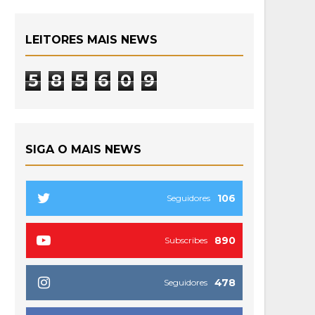
LEITORES MAIS NEWS
5
8
5
6
0
9
SIGA O MAIS NEWS
106
Seguidores
890
Subscribes
478
Seguidores