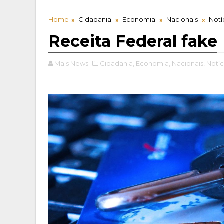
Home
Cidadania
Economia
Nacionais
Notí
Receita Federal fake
Mais News
Cidadania,
Economia,
Nacionais,
Notíc