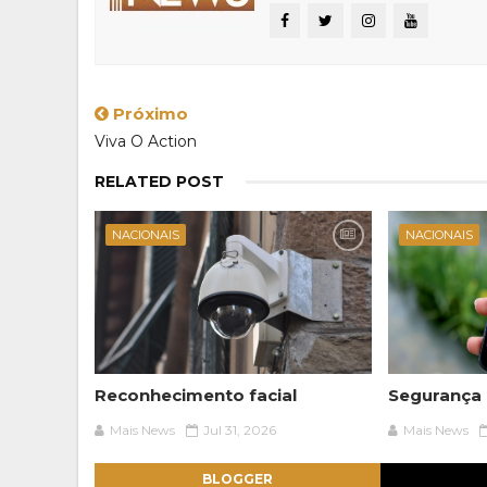
Próximo
Viva O Action
RELATED POST
NACIONAIS
NACIONAIS
Reconhecimento facial
Segurança 
Mais News
Jul 31, 2026
Mais News
BLOGGER