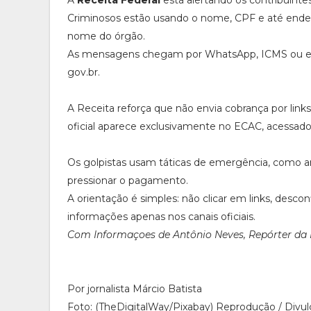
A
Receita Federal
está alertando os contribuinte
Criminosos estão usando o nome, CPF e até endere
nome do órgão.
As mensagens chegam por WhatsApp, ICMS ou e-mai
gov.br.
A Receita reforça que não envia cobrança por lin
oficial aparece exclusivamente no ECAC, acessad
Os golpistas usam táticas de emergência, como a
pressionar o pagamento.
A orientação é simples: não clicar em links, desc
informações apenas nos canais oficiais.
Com Informaçoes de Antônio Neves, Repórter da 
Por jornalista Márcio Batista
Foto: (TheDigitalWay/Pixabay) Reprodução / Divu