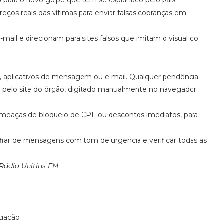
s para o novo golpe que tem se espalhado pelo país.
ços reais das vítimas para enviar falsas cobranças em
l e direcionam para sites falsos que imitam o visual do
ks, aplicativos de mensagem ou e-mail. Qualquer pendência
o pelo site do órgão, digitado manualmente no navegador.
meaças de bloqueio de CPF ou descontos imediatos, para
onfiar de mensagens com tom de urgência e verificar todas as
Rádio Unitins FM
lgação