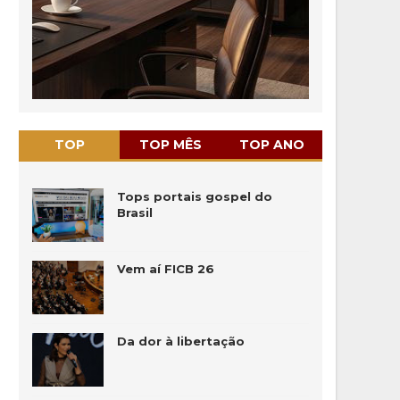
TOP
TOP MÊS
TOP ANO
Tops portais gospel do
Brasil
Vem aí FICB 26
Da dor à libertação